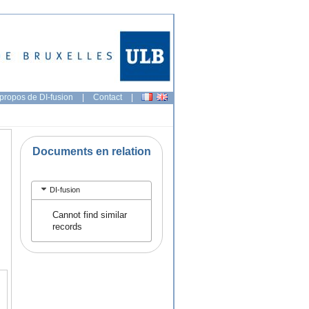
propos de DI-fusion
|
Contact
|
Documents en relation
DI-fusion
Cannot find similar
records