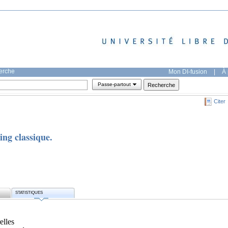
herche
Mon DI-fusion
|
À 
Passe-partout
Citer
ing classique.
STATISTIQUES