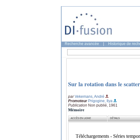
Recherche avancée
|
Historique de rec
Sur la rotation dans le scatter
par
Vekemans, André
Promoteur
Prigogine, Ilya
Publication
Non publié, 1961
Mémoire
ACCÈS EN LIGNE
DÉTAILS