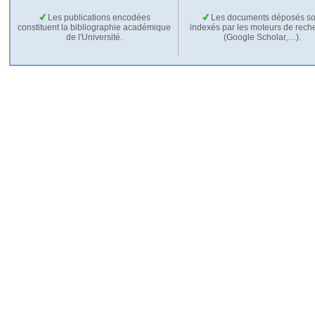
Les publications encodées
Les documents déposés so
constituent la bibliographie académique
indexés par les moteurs de rech
de l'Université.
(Google Scholar,…).