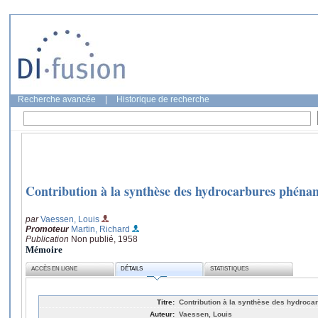
Recherche avancée
|
Historique de recherche
Contribution à la synthèse des hydrocarbures phénan
par
Vaessen, Louis
Promoteur
Martin, Richard
Publication
Non publié, 1958
Mémoire
ACCÈS EN LIGNE
DÉTAILS
STATISTIQUES
Titre:
Contribution à la synthèse des hydroca
Auteur:
Vaessen, Louis