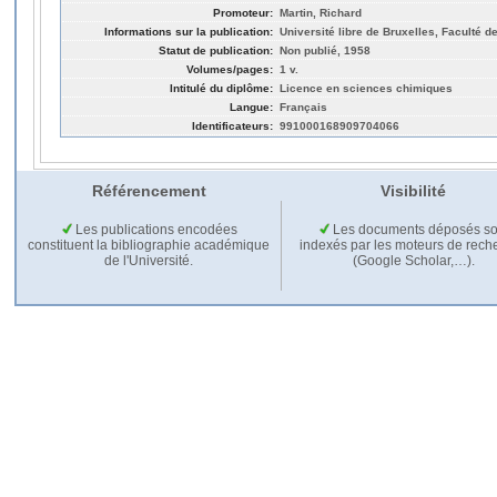
Promoteur:
Martin, Richard
Informations sur la publication:
Université libre de Bruxelles, Faculté 
Statut de publication:
Non publié, 1958
Volumes/pages:
1 v.
Intitulé du diplôme:
Licence en sciences chimiques
Langue:
Français
Identificateurs:
991000168909704066
Référencement
Visibilité
Les publications encodées
Les documents déposés so
constituent la bibliographie académique
indexés par les moteurs de rech
de l'Université.
(Google Scholar,…).