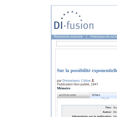
Recherche avancée
|
Historique de rec
Sur la possibilité exponentiell
par
Dresselaers, Céline
Publication
Non publié, 1947
Mémoire
ACCÈS EN LIGNE
DÉTAILS
Titre:
Sur
Auteur:
Dr
Informations sur la publication:
Un