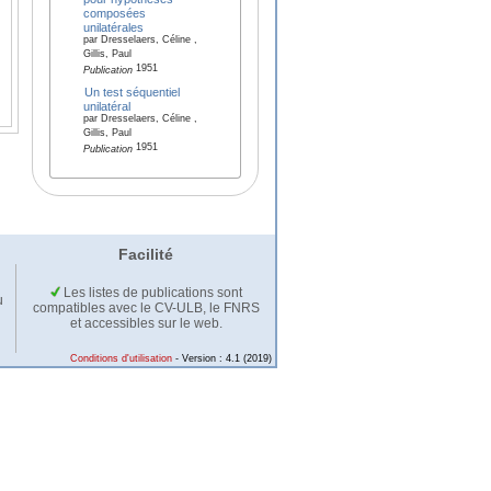
composées
unilatérales
par Dresselaers, Céline ,
Gillis, Paul
1951
Publication
Un test séquentiel
unilatéral
par Dresselaers, Céline ,
Gillis, Paul
1951
Publication
Facilité
Les listes de publications sont
u
compatibles avec le CV-ULB, le FNRS
et accessibles sur le web.
Conditions d'utilisation
- Version : 4.1 (2019)