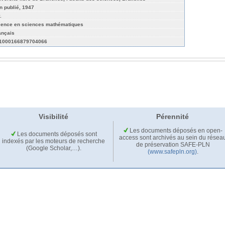
n publié, 1947
.
cence en sciences mathématiques
ançais
1000166879704066
Visibilité
Pérennité
Les documents déposés en open-
Les documents déposés sont
access sont archivés au sein du résea
indexés par les moteurs de recherche
de préservation SAFE-PLN
(Google Scholar,…).
(www.safepln.org)
.