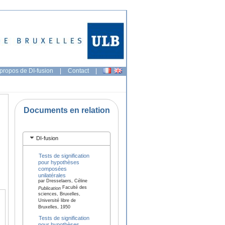
propos de DI-fusion
|
Contact
|
Documents en relation
DI-fusion
Tests de signification
pour hypothèses
composées
unilatérales
par Dresselaers, Céline
Faculté des
Publication
sciences, Bruxelles,
Université libre de
Bruxelles, 1950
Tests de signification
pour hypothèses