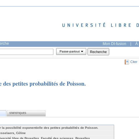
herche
Mon DI-fusion
|
À 
Passe-partout
Citer
e des petites probabilités de Poisson.
STATISTIQUES
 la possibilité exponentielle des petites probabilités de Poisson.
esselaers, Céline
iversité libre de Bruxelles, Faculté des sciences, Bruxelles