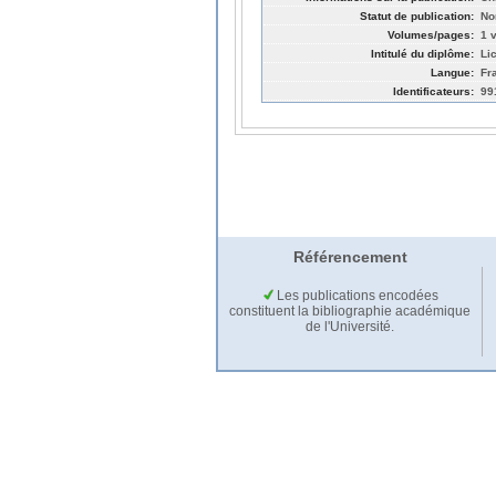
Statut de publication:
No
Volumes/pages:
1 v
Intitulé du diplôme:
Li
Langue:
Fr
Identificateurs:
99
Référencement
Les publications encodées
constituent la bibliographie académique
de l'Université.