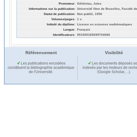
Promoteur:
Géhéniau, Jules
Informations sur la publication:
Université libre de Bruxelles, Faculté 
Statut de publication:
Non publié, 1956
Volumes/pages:
1 v.
Intitulé du diplôme:
Licence en sciences mathématiques
Langue:
Français
Identificateurs:
991000165699704066
Référencement
Visibilité
Les publications encodées
Les documents déposés so
constituent la bibliographie académique
indexés par les moteurs de rech
de l'Université.
(Google Scholar,…).