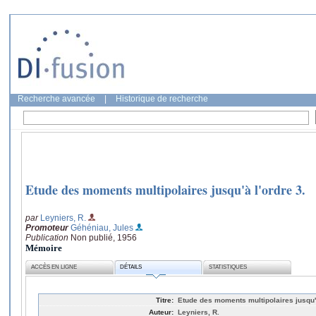
Recherche avancée
|
Historique de recherche
Etude des moments multipolaires jusqu'à l'ordre 3.
par
Leyniers, R.
Promoteur
Géhéniau, Jules
Publication
Non publié, 1956
Mémoire
ACCÈS EN LIGNE
DÉTAILS
STATISTIQUES
Titre:
Etude des moments multipolaires jusqu'à
Auteur:
Leyniers, R.