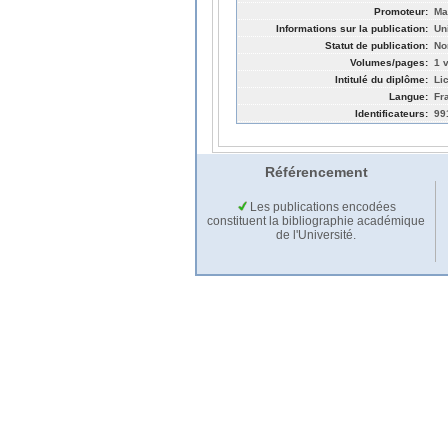
Promoteur:
Ma
Informations sur la publication:
Un
Statut de publication:
No
Volumes/pages:
1 v
Intitulé du diplôme:
Li
Langue:
Fr
Identificateurs:
99
Référencement
Les publications encodées
constituent la bibliographie académique
de l'Université.