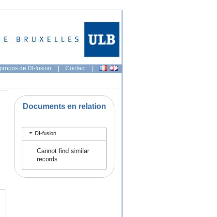
propos de DI-fusion
|
Contact
|
Documents en relation
DI-fusion
Cannot find similar
records