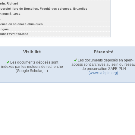
rtin, Richard
iversité libre de Bruxelles, Faculté des sciences, Bruxelles
n publié, 1962
.
cence en sciences chimiques
ançais
1000175749704066
Visibilité
Pérennité
Les documents déposés en open-
Les documents déposés sont
access sont archivés au sein du résea
indexés par les moteurs de recherche
de préservation SAFE-PLN
(Google Scholar,…).
(www.safepln.org)
.