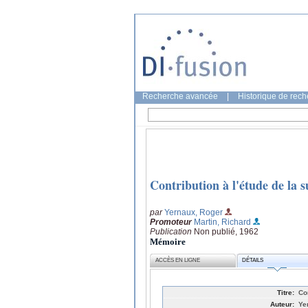
Recherche avancée
|
Historique de rec
Contribution à l'étude de la s
par
Yernaux, Roger
Promoteur
Martin, Richard
Publication
Non publié, 1962
Mémoire
ACCÈS EN LIGNE
DÉTAILS
Titre:
Con
Auteur:
Ye