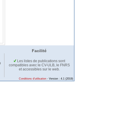
Facilité
Les listes de publications sont
u
compatibles avec le CV-ULB, le FNRS
et accessibles sur le web.
Conditions d'utilisation
- Version : 4.1 (2019)