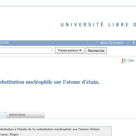
herche
Mon DI-fusion
|
À 
Passe-partout
Citer
ubstitution nucléophile sur l'atome d'étain.
STATISTIQUES
tribution à l'étude de la substitution nucléophile sur l'atome d'étain.
rnaux, Roger