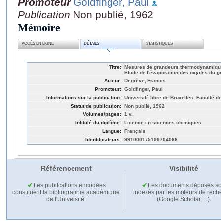
Promoteur
Goldfinger, Paul
Publication
Non publié, 1962
Mémoire
ACCÈS EN LIGNE
DÉTAILS
STATISTIQUES
Titre:
Mesures de grandeurs thermodynamique
Etude de l'évaporation des oxydes du 
Auteur:
Degrève, Francis
Promoteur:
Goldfinger, Paul
Informations sur la publication:
Université libre de Bruxelles, Faculté 
Statut de publication:
Non publié, 1962
Volumes/pages:
1 v.
Intitulé du diplôme:
Licence en sciences chimiques
Langue:
Français
Identificateurs:
991000175199704066
Référencement
Visibilité
Les publications encodées
Les documents déposés so
constituent la bibliographie académique
indexés par les moteurs de rech
de l'Université.
(Google Scholar,…).