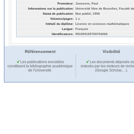
Promoteur:
Janssens, Paul
Informations sur la publication:
Université libre de Bruxelles, Faculté 
Statut de publication:
Non publié, 1956
Volumes/pages:
1 v.
Intitulé du diplôme:
Licence en sciences mathématiques
Langue:
Français
Identificateurs:
991000165769704066
Référencement
Visibilité
Les publications encodées
Les documents déposés so
constituent la bibliographie académique
indexés par les moteurs de rech
de l'Université.
(Google Scholar,…).