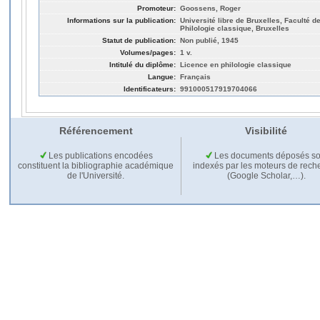
Promoteur:
Goossens, Roger
Informations sur la publication:
Université libre de Bruxelles, Faculté de
Philologie classique, Bruxelles
Statut de publication:
Non publié, 1945
Volumes/pages:
1 v.
Intitulé du diplôme:
Licence en philologie classique
Langue:
Français
Identificateurs:
991000517919704066
Référencement
Visibilité
Les publications encodées
Les documents déposés so
constituent la bibliographie académique
indexés par les moteurs de rech
de l'Université.
(Google Scholar,…).