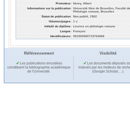
Promoteur:
Henry, Albert
Informations sur la publication:
Université libre de Bruxelles, Faculté de
Philologie romane, Bruxelles
Statut de publication:
Non publié, 1962
Volumes/pages:
1 v.
Intitulé du diplôme:
Licence en philologie romane
Langue:
Français
Identificateurs:
991000560719704066
Référencement
Visibilité
Les publications encodées
Les documents déposés so
constituent la bibliographie académique
indexés par les moteurs de rech
de l'Université.
(Google Scholar,…).