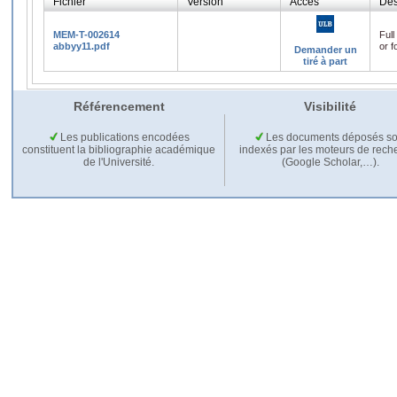
Fichier
Version
Accès
Des
MEM-T-002614
Full
abbyy11.pdf
or f
Demander un
tiré à part
Référencement
Visibilité
Les publications encodées
Les documents déposés so
constituent la bibliographie académique
indexés par les moteurs de rech
de l'Université.
(Google Scholar,…).