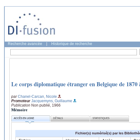
Recherche avancée
|
Historique de recherche
Le corps diplomatique étranger en Belgique de 1870 a
par
Chanel-Carcan, Nicole
Promoteur
Jacquemyns, Guillaume
Publication
Non publié, 1966
Mémoire
ACCÈS EN LIGNE
DÉTAILS
STATISTIQUES
Fichier(s) numérisé(s) par les Biblioth