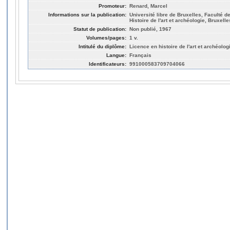
Promoteur:
Renard, Marcel
Informations sur la publication:
Université libre de Bruxelles, Faculté de
Histoire de l'art et archéologie, Bruxelle
Statut de publication:
Non publié, 1967
Volumes/pages:
1 v.
Intitulé du diplôme:
Licence en histoire de l'art et archéolog
Langue:
Français
Identificateurs:
991000583709704066