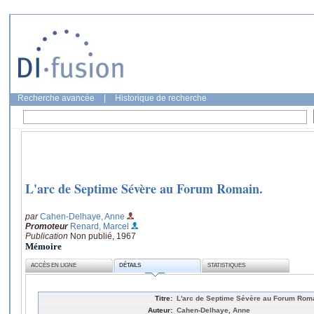
Recherche avancée
|
Historique de recherche
L'arc de Septime Sévère au Forum Romain.
par
Cahen-Delhaye, Anne
Promoteur
Renard, Marcel
Publication
Non publié, 1967
Mémoire
ACCÈS EN LIGNE
DÉTAILS
STATISTIQUES
Titre:
L'arc de Septime Sévère au Forum Rom
Auteur:
Cahen-Delhaye, Anne