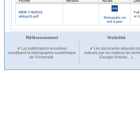
Fichier
Version
Accès
Des
MEM-T-002518
Full
abbyy11.pdf
or f
Demander un
tiré à part
Référencement
Visibilité
Les publications encodées
Les documents déposés so
constituent la bibliographie académique
indexés par les moteurs de rech
de l'Université.
(Google Scholar,…).