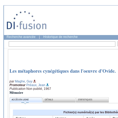
Recherche avancée
|
Historique de recherche
Les métaphores cynégétiques dans l'oeuvre d'Ovide.
par
Maghe, Guy
Promoteur
Préaux, Jean
Publication
Non publié, 1967
Mémoire
ACCÈS EN LIGNE
DÉTAILS
STATISTIQUES
Fichier(s) numérisé(s) par les Biblioth