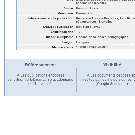
handicapés moteurs.
Auteur:
Caudron, Hervé
Promoteur:
Georis, Pol
Informations sur la publication:
Université libre de Bruxelles, Faculté 
pédagogiques, Bruxelles
Statut de publication:
Non publié, 1968
Volumes/pages:
1 v.
Intitulé du diplôme:
Licence en sciences pédagogiques
Langue:
Français
Identificateurs:
991000639849704066
Référencement
Visibilité
Les publications encodées
Les documents déposés so
constituent la bibliographie académique
indexés par les moteurs de rech
de l'Université.
(Google Scholar,…).