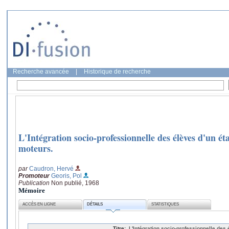
Recherche avancée
|
Historique de recherche
L'Intégration socio-professionnelle des élèves d'un e
moteurs.
par
Caudron, Hervé
Promoteur
Georis, Pol
Publication
Non publié, 1968
Mémoire
ACCÈS EN LIGNE
DÉTAILS
STATISTIQUES
Titre:
L'Intégration socio-professionnelle des 