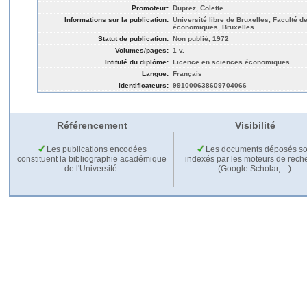
Promoteur:
Duprez, Colette
Informations sur la publication:
Université libre de Bruxelles, Faculté d
économiques, Bruxelles
Statut de publication:
Non publié, 1972
Volumes/pages:
1 v.
Intitulé du diplôme:
Licence en sciences économiques
Langue:
Français
Identificateurs:
991000638609704066
Référencement
Visibilité
Les publications encodées
Les documents déposés so
constituent la bibliographie académique
indexés par les moteurs de rech
de l'Université.
(Google Scholar,…).