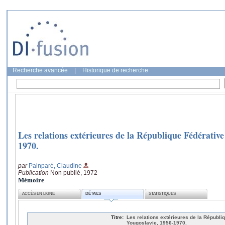
Recherche avancée
|
Historique de recherche
Les relations extérieures de la République Fédérati
1970.
par
Painparé, Claudine
Publication
Non publié, 1972
Mémoire
ACCÈS EN LIGNE
DÉTAILS
STATISTIQUES
Titre:
Les relations extérieures de la Républi
Yougoslavie, 1956-1970.