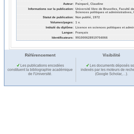
Auteur:
Painparé, Claudine
Informations sur la publication:
Université libre de Bruxelles, Faculté de
Sciences politiques et administratives,
Statut de publication:
Non publié, 1972
Volumes/pages:
1 v.
Intitulé du diplôme:
Licence en sciences politiques et admin
Langue:
Français
Identificateurs:
991000628919704066
Référencement
Visibilité
Les publications encodées
Les documents déposés so
constituent la bibliographie académique
indexés par les moteurs de rech
de l'Université.
(Google Scholar,…).