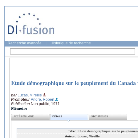
Recherche avancée
|
Historique de recherche
Etude démographique sur le peuplement du Canada f
par
Lucas, Mireille
Promoteur
Andre, Robert
Publication
Non publié, 1971
Mémoire
ACCÈS EN LIGNE
DÉTAILS
STATISTIQUES
Titre:
Etude démographique sur le peuplement
Auteur:
Lucas, Mireille