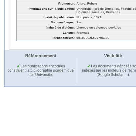
Promoteur:
Andre, Robert
Informations sur la publication:
Université libre de Bruxelles, Faculté de
Sciences sociales, Bruxelles
Statut de publication:
Non publié, 1971
Volumes/pages:
1 v.
Intitulé du diplôme:
Licence en sciences sociales
Langue:
Français
Identificateurs:
991000626529704066
Référencement
Visibilité
Les publications encodées
Les documents déposés so
constituent la bibliographie académique
indexés par les moteurs de rech
de l'Université.
(Google Scholar,…).