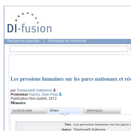
Recherche avancée
|
Historique de recherche
Les pressions humaines sur les parcs nationaux et rés
par
Tchekouteff, Katherine
Promoteur
Harroy, Jean-Paul
Publication
Non publié, 1972
Mémoire
ACCÈS EN LIGNE
DÉTAILS
STATISTIQUES
Titre:
Les pressions humaines sur les parcs na
Auteur:
Tchekouteff, Katherine