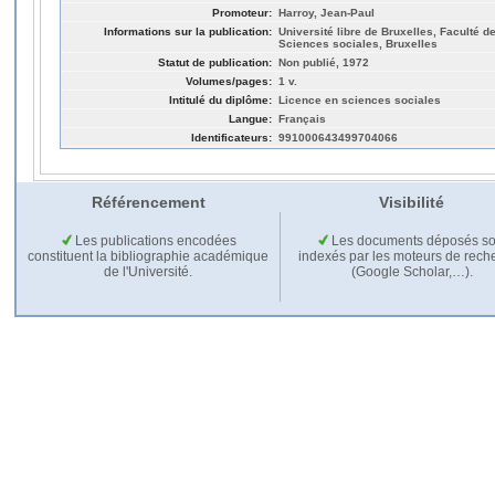
Promoteur:
Harroy, Jean-Paul
Informations sur la publication:
Université libre de Bruxelles, Faculté de
Sciences sociales, Bruxelles
Statut de publication:
Non publié, 1972
Volumes/pages:
1 v.
Intitulé du diplôme:
Licence en sciences sociales
Langue:
Français
Identificateurs:
991000643499704066
Référencement
Visibilité
Les publications encodées
Les documents déposés so
constituent la bibliographie académique
indexés par les moteurs de rech
de l'Université.
(Google Scholar,…).