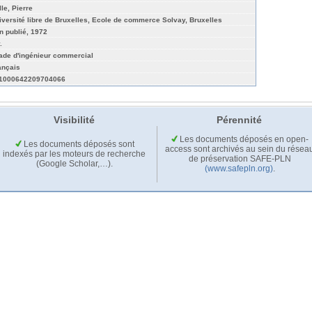
lle, Pierre
iversité libre de Bruxelles, Ecole de commerce Solvay, Bruxelles
n publié, 1972
.
ade d'ingénieur commercial
ançais
1000642209704066
Visibilité
Pérennité
Les documents déposés en open-
Les documents déposés sont
access sont archivés au sein du résea
indexés par les moteurs de recherche
de préservation SAFE-PLN
(Google Scholar,…).
(www.safepln.org)
.