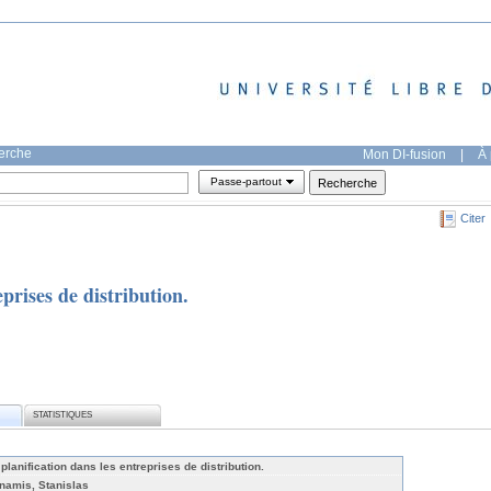
herche
Mon DI-fusion
|
À 
Passe-partout
Citer
eprises de distribution.
STATISTIQUES
 planification dans les entreprises de distribution.
namis, Stanislas