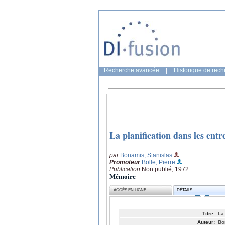
Recherche avancée
|
Historique de rec
La planification dans les entr
par
Bonamis, Stanislas
Promoteur
Bolle, Pierre
Publication
Non publié, 1972
Mémoire
ACCÈS EN LIGNE
DÉTAILS
Titre:
La
Auteur:
Bo