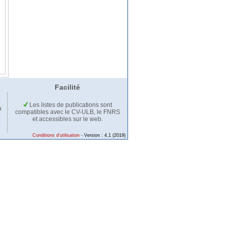
Facilité
Les listes de publications sont
u
compatibles avec le CV-ULB, le FNRS
et accessibles sur le web.
Conditions d'utilisation
- Version : 4.1 (2019)