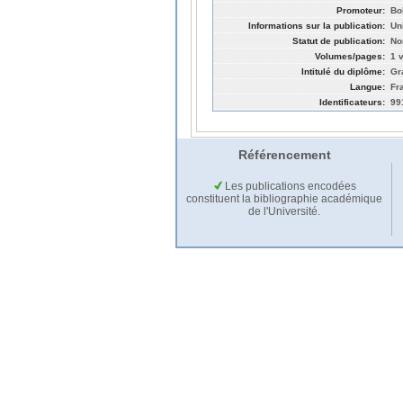
Promoteur:
Bo
Informations sur la publication:
Un
Statut de publication:
No
Volumes/pages:
1 v
Intitulé du diplôme:
Gr
Langue:
Fr
Identificateurs:
99
Référencement
Les publications encodées
constituent la bibliographie académique
de l'Université.