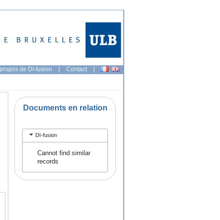
propos de DI-fusion
|
Contact
|
Documents en relation
DI-fusion
Cannot find similar
records