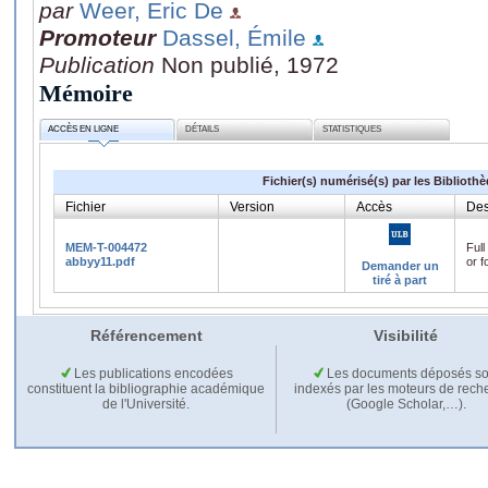
par
Weer, Eric De
Promoteur
Dassel, Émile
Publication
Non publié, 1972
Mémoire
ACCÈS EN LIGNE
DÉTAILS
STATISTIQUES
Fichier(s) numérisé(s) par les Biblioth
Fichier
Version
Accès
Des
MEM-T-004472
Full
abbyy11.pdf
or f
Demander un
tiré à part
Référencement
Visibilité
Les publications encodées
Les documents déposés so
constituent la bibliographie académique
indexés par les moteurs de rech
de l'Université.
(Google Scholar,…).