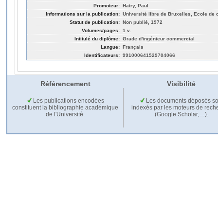
Promoteur:
Hatry, Paul
Informations sur la publication:
Université libre de Bruxelles, Ecole d
Statut de publication:
Non publié, 1972
Volumes/pages:
1 v.
Intitulé du diplôme:
Grade d'ingénieur commercial
Langue:
Français
Identificateurs:
991000641529704066
Référencement
Visibilité
Les publications encodées
Les documents déposés so
constituent la bibliographie académique
indexés par les moteurs de rech
de l'Université.
(Google Scholar,…).