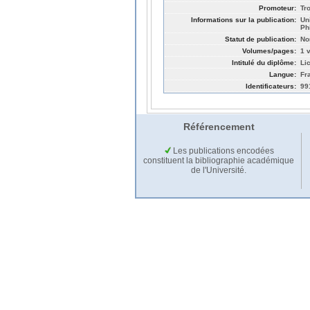
Promoteur:
Tr
Informations sur la publication:
Un
Ph
Statut de publication:
No
Volumes/pages:
1 v
Intitulé du diplôme:
Li
Langue:
Fr
Identificateurs:
99
Référencement
Les publications encodées
constituent la bibliographie académique
de l'Université.