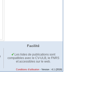
Facilité
Les listes de publications sont
u
compatibles avec le CV-ULB, le FNRS
et accessibles sur le web.
Conditions d'utilisation
- Version : 4.1 (2019)