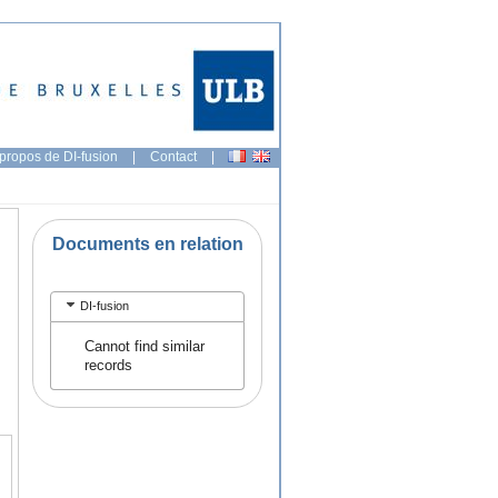
propos de DI-fusion
|
Contact
|
Documents en relation
DI-fusion
Cannot find similar
records