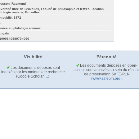
ousson, Raymond
iversité libre de Bruxelles, Faculté de philosophie et lettres - section
ilologie romane, Bruxelles
n publié, 1972
.
cence en philologie romane
ançais
1000640589704066
Visibilité
Pérennité
Les documents déposés en open-
Les documents déposés sont
access sont archivés au sein du résea
indexés par les moteurs de recherche
de préservation SAFE-PLN
(Google Scholar,…).
(www.safepln.org)
.