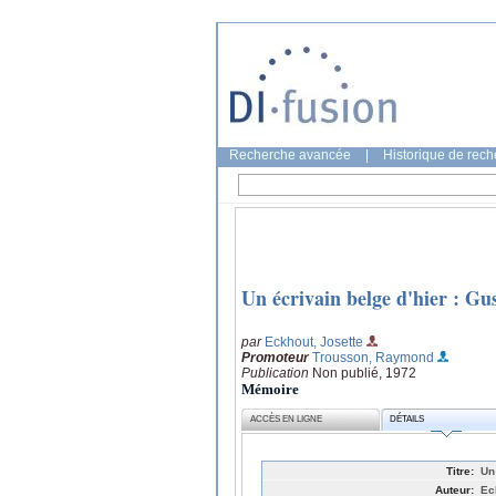
Recherche avancée
|
Historique de rec
Un écrivain belge d'hier : G
par
Eckhout, Josette
Promoteur
Trousson, Raymond
Publication
Non publié, 1972
Mémoire
ACCÈS EN LIGNE
DÉTAILS
Titre:
Un
Auteur:
Ec