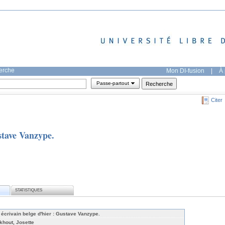
herche
Mon DI-fusion
|
À 
Passe-partout
Citer
ustave Vanzype.
STATISTIQUES
 écrivain belge d'hier : Gustave Vanzype.
khout, Josette