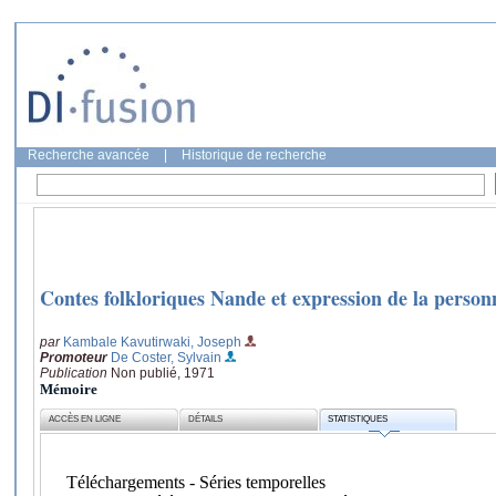
Recherche avancée
|
Historique de recherche
Contes folkloriques Nande et expression de la personna
par
Kambale Kavutirwaki, Joseph
Promoteur
De Coster, Sylvain
Publication
Non publié, 1971
Mémoire
ACCÈS EN LIGNE
DÉTAILS
STATISTIQUES