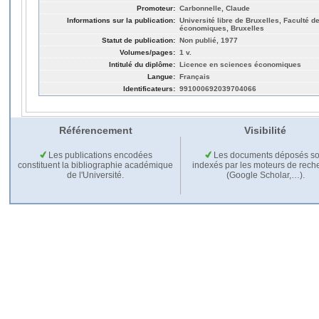
Promoteur:
Carbonnelle, Claude
Informations sur la publication:
Université libre de Bruxelles, Faculté d
économiques, Bruxelles
Statut de publication:
Non publié, 1977
Volumes/pages:
1 v.
Intitulé du diplôme:
Licence en sciences économiques
Langue:
Français
Identificateurs:
991000692039704066
Référencement
Visibilité
Les publications encodées
Les documents déposés so
constituent la bibliographie académique
indexés par les moteurs de rech
de l'Université.
(Google Scholar,…).