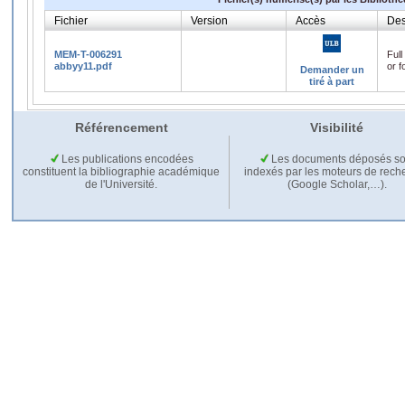
Fichier
Version
Accès
Des
MEM-T-006291
Full
abbyy11.pdf
or f
Demander un
tiré à part
Référencement
Visibilité
Les publications encodées
Les documents déposés so
constituent la bibliographie académique
indexés par les moteurs de rech
de l'Université.
(Google Scholar,…).