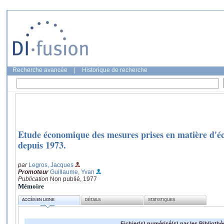
Recherche avancée
|
Historique de recherche
Etude économique des mesures prises en matière d'é
depuis 1973.
par
Legros, Jacques
Promoteur
Guillaume, Yvan
Publication
Non publié, 1977
Mémoire
ACCÈS EN LIGNE
DÉTAILS
STATISTIQUES
Fichier(s) numérisé(s) par les Biblioth