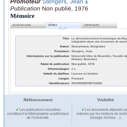
Promoteur
Stengers, Jean
Publication
Non publié, 1976
Mémoire
ACCÈS EN LIGNE
DÉTAILS
STATISTIQUES
Titre:
Le désenclavement économique du Ruan
intégration dans une économie de march
Auteur:
Nsavyimana, Deogratias
Promoteur:
Stengers, Jean
Informations sur la publication:
Université libre de Bruxelles, Faculté de
Histoire, Bruxelles
Statut de publication:
Non publié, 1976
Volumes/pages:
1 v.
Intitulé du diplôme:
Licence en histoire
Langue:
Français
Identificateurs:
991000688789704066
Référencement
Visibilité
Les publications encodées
Les documents déposés so
constituent la bibliographie académique
indexés par les moteurs de rech
de l'Université.
(Google Scholar,…).