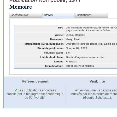
Mémoire
ACCÈS EN LIGNE
DÉTAILS
STATISTIQUES
Titre:
Les relations commerciales entre les C
pays associés. Le cas de la Grèce.
Auteur:
Ulens, Maurice
Promoteur:
Hatry, Paul
Informations sur la publication:
Université libre de Bruxelles, Ecole d
Statut de publication:
Non publié, 1977
Volumes/pages:
1 v.
Intitulé du diplôme:
Grade d'ingénieur commercial
Langue:
Français
Identificateurs:
991000687619704066
Référencement
Visibilité
Les publications encodées
Les documents déposés so
constituent la bibliographie académique
indexés par les moteurs de rech
de l'Université.
(Google Scholar,…).