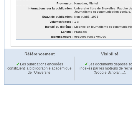
Promoteur:
Hanotiau, Michel
Informations sur la publication:
Université libre de Bruxelles, Faculté de
Journalisme et communication sociale,
Statut de publication:
Non publié, 1975
Volumes/pages:
1 v.
Intitulé du diplôme:
Licence en journalisme et communicati
Langue:
Français
Identificateurs:
991000676569704066
Référencement
Visibilité
Les publications encodées
Les documents déposés so
constituent la bibliographie académique
indexés par les moteurs de rech
de l'Université.
(Google Scholar,…).