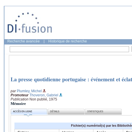
Recherche avancée
|
Historique de recherche
La presse quotidienne portugaise : événement et écl
par
Plumley, Michel
Promoteur
Thoveron, Gabriel
Publication
Non publié, 1975
Mémoire
ACCÈS EN LIGNE
DÉTAILS
STATISTIQUES
Fichier(s) numérisé(s) par les Biblioth