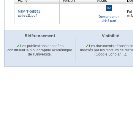
Fichier
Version
Accès
Des
MEM-T-005791
Full
abbyy11.pdf
or f
Demander un
tiré à part
Référencement
Visibilité
Les publications encodées
Les documents déposés so
constituent la bibliographie académique
indexés par les moteurs de rech
de l'Université.
(Google Scholar,…).