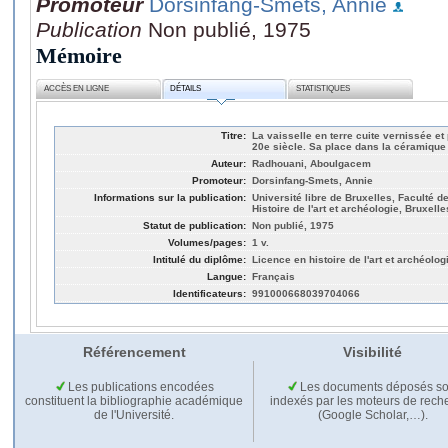
Promoteur
Dorsinfang-Smets, Annie
Publication
Non publié, 1975
Mémoire
ACCÈS EN LIGNE
DÉTAILS
STATISTIQUES
Titre:
La vaisselle en terre cuite vernissée et
20e siècle. Sa place dans la céramique 
Auteur:
Radhouani, Aboulgacem
Promoteur:
Dorsinfang-Smets, Annie
Informations sur la publication:
Université libre de Bruxelles, Faculté de
Histoire de l'art et archéologie, Bruxelle
Statut de publication:
Non publié, 1975
Volumes/pages:
1 v.
Intitulé du diplôme:
Licence en histoire de l'art et archéolog
Langue:
Français
Identificateurs:
991000668039704066
Référencement
Visibilité
Les publications encodées
Les documents déposés so
constituent la bibliographie académique
indexés par les moteurs de rech
de l'Université.
(Google Scholar,…).