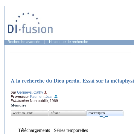
Recherche avancée
|
Historique de recherche
A la recherche du Dieu perdu. Essai sur la métaphys
par
Germeys, Cathy
Promoteur
Paumen, Jean
Publication
Non publié, 1969
Mémoire
ACCÈS EN LIGNE
DÉTAILS
STATISTIQUES