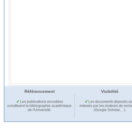
Référencement
Visibilité
Les publications encodées
Les documents déposés so
constituent la bibliographie académique
indexés par les moteurs de rech
de l'Université.
(Google Scholar,…).