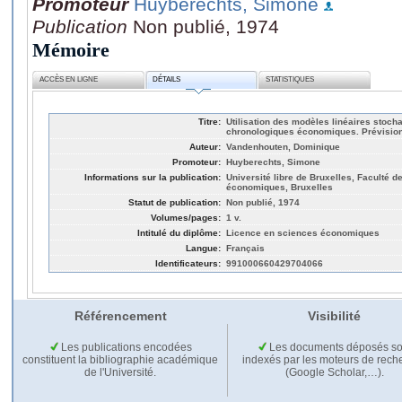
Promoteur
Huyberechts, Simone
Publication
Non publié, 1974
Mémoire
ACCÈS EN LIGNE
DÉTAILS
STATISTIQUES
Titre:
Utilisation des modèles linéaires stocha
chronologiques économiques. Prévision
Auteur:
Vandenhouten, Dominique
Promoteur:
Huyberechts, Simone
Informations sur la publication:
Université libre de Bruxelles, Faculté d
économiques, Bruxelles
Statut de publication:
Non publié, 1974
Volumes/pages:
1 v.
Intitulé du diplôme:
Licence en sciences économiques
Langue:
Français
Identificateurs:
991000660429704066
Référencement
Visibilité
Les publications encodées
Les documents déposés so
constituent la bibliographie académique
indexés par les moteurs de rech
de l'Université.
(Google Scholar,…).