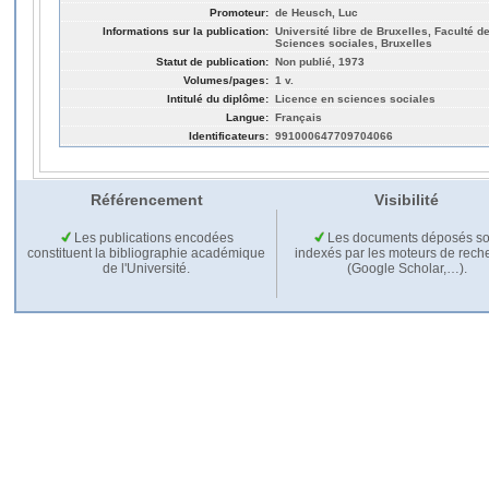
Promoteur:
de Heusch, Luc
Informations sur la publication:
Université libre de Bruxelles, Faculté de
Sciences sociales, Bruxelles
Statut de publication:
Non publié, 1973
Volumes/pages:
1 v.
Intitulé du diplôme:
Licence en sciences sociales
Langue:
Français
Identificateurs:
991000647709704066
Référencement
Visibilité
Les publications encodées
Les documents déposés so
constituent la bibliographie académique
indexés par les moteurs de rech
de l'Université.
(Google Scholar,…).