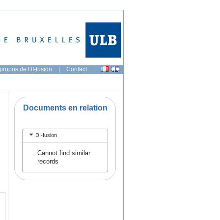
propos de DI-fusion
|
Contact
|
Documents en relation
DI-fusion
Cannot find similar
records