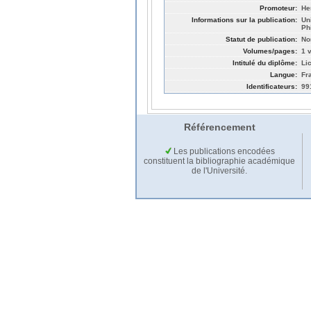
Promoteur:
He
Informations sur la publication:
Un
Ph
Statut de publication:
No
Volumes/pages:
1 v
Intitulé du diplôme:
Li
Langue:
Fr
Identificateurs:
99
Référencement
Les publications encodées
constituent la bibliographie académique
de l'Université.