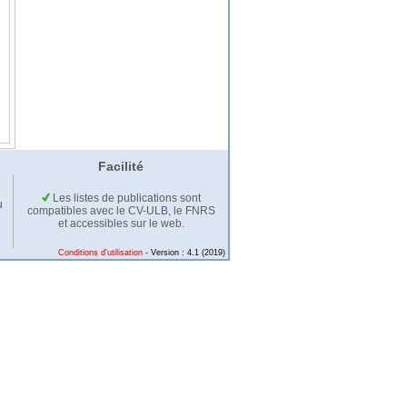
Facilité
Les listes de publications sont
u
compatibles avec le CV-ULB, le FNRS
et accessibles sur le web.
Conditions d'utilisation
- Version : 4.1 (2019)