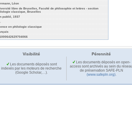
rrmann, Léon
iversité libre de Bruxelles, Faculté de philosophie et lettres - section
ilologie classique, Bruxelles
n publié, 1937
.
cence en philologie classique
ançais
1000642629704066
Visibilité
Pérennité
Les documents déposés en open-
Les documents déposés sont
access sont archivés au sein du résea
indexés par les moteurs de recherche
de préservation SAFE-PLN
(Google Scholar,…).
(www.safepln.org)
.