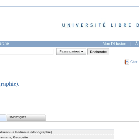
herche
Mon DI-fusion
|
À 
Passe-partout
Citer
raphie).
STATISTIQUES
 Asconius Pedianus (Monographie).
remans, Georgette