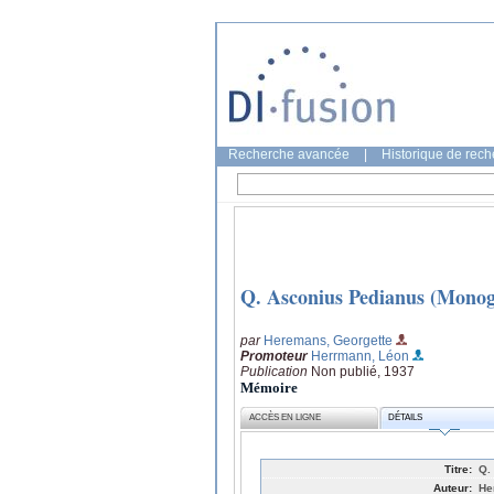
Recherche avancée
|
Historique de rec
Q. Asconius Pedianus (Monog
par
Heremans, Georgette
Promoteur
Herrmann, Léon
Publication
Non publié, 1937
Mémoire
ACCÈS EN LIGNE
DÉTAILS
Titre:
Q.
Auteur:
He