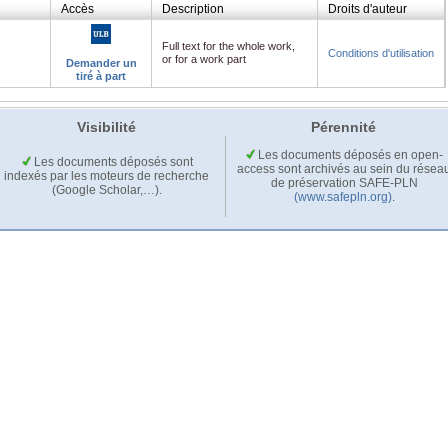
Accès
Description
Droits d'auteur
Full text for the whole work,
Conditions d'utilisation
or for a work part
Demander un
tiré à part
Visibilité
Pérennité
Les documents déposés en open-
Les documents déposés sont
access sont archivés au sein du résea
indexés par les moteurs de recherche
de préservation SAFE-PLN
(Google Scholar,…).
(www.safepln.org)
.