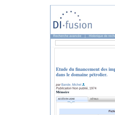
Recherche avancée
|
Historique de rec
Etude du financement des impl
dans le domaine pétrolier.
par
Bande, Michel
Publication
Non publié, 1974
Mémoire
ACCÈS EN LIGNE
DÉTAILS
Fich