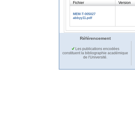
Fichier
Version
MEM-T-005027
abbyy11.pdf
Référencement
Les publications encodées
constituent la bibliographie académique
de l'Université.