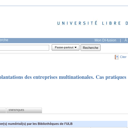
herche
Mon DI-fusion
|
À 
Passe-partout
Citer
antations des entreprises multinationales. Cas pratiques
STATISTIQUES
ier(s) numérisé(s) par les Bibliothèques de l'ULB