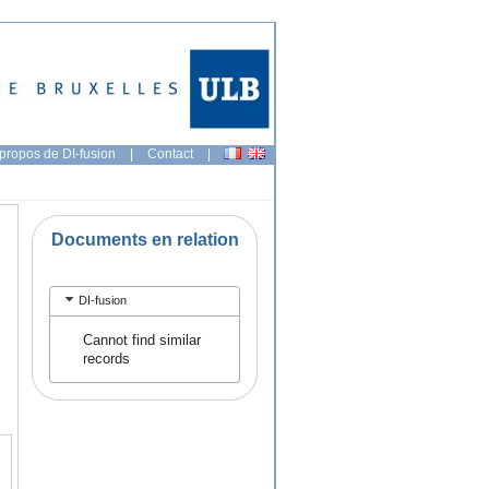
propos de DI-fusion
|
Contact
|
Documents en relation
DI-fusion
Cannot find similar
records