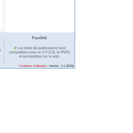
Facilité
Les listes de publications sont
u
compatibles avec le CV-ULB, le FNRS
et accessibles sur le web.
Conditions d'utilisation
- Version : 4.1 (2019)