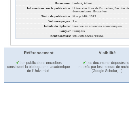
Promoteur:
Ledent, Albert
Informations sur la publication:
Université libre de Bruxelles, Faculté d
économiques, Bruxelles
Statut de publication:
Non publié, 1973
Volumes/pages:
1 v.
Intitulé du diplôme:
Licence en sciences économiques
Langue:
Français
Identificateurs:
991000652249704066
Référencement
Visibilité
Les publications encodées
Les documents déposés so
constituent la bibliographie académique
indexés par les moteurs de rech
de l'Université.
(Google Scholar,…).