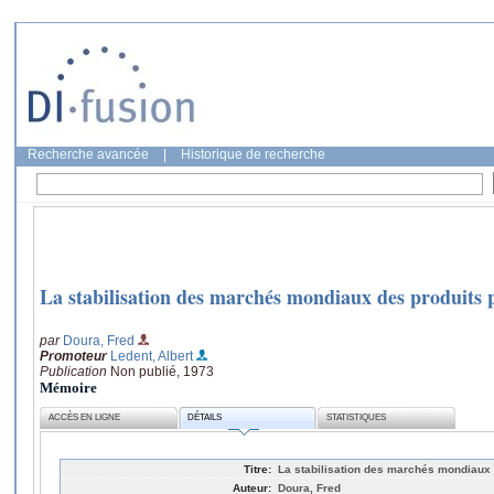
Recherche avancée
|
Historique de recherche
La stabilisation des marchés mondiaux des produits p
par
Doura, Fred
Promoteur
Ledent, Albert
Publication
Non publié, 1973
Mémoire
ACCÈS EN LIGNE
DÉTAILS
STATISTIQUES
Titre:
La stabilisation des marchés mondiaux d
Auteur:
Doura, Fred