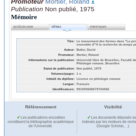
Promoteur
Mortier, Roland
Publication
Non publié, 1975
Mémoire
ACCÈS EN LIGNE
DÉTAILS
STATISTIQUES
Titre:
Le mouvement des formes dans "La priso
ensemble d'"A la recherche du temps p
Auteur:
Butler, David
Promoteur:
Mortier, Roland
Informations sur la publication:
Université libre de Bruxelles, Faculté de
Philologie romane, Bruxelles
Statut de publication:
Non publié, 1975
Volumes/pages:
1 v.
Intitulé du diplôme:
Licence en philologie romane
Langue:
Français
Identificateurs:
991000668679704066
Référencement
Visibilité
Les publications encodées
Les documents déposés so
constituent la bibliographie académique
indexés par les moteurs de rech
de l'Université.
(Google Scholar,…).