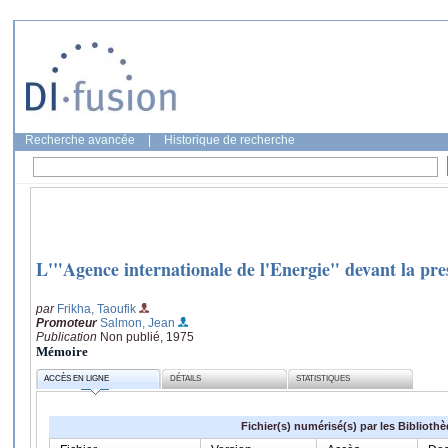
Recherche avancée
|
Historique de recherche
L'"Agence internationale de l'Energie" devant la pre
par
Frikha, Taoufik
Promoteur
Salmon, Jean
Publication
Non publié, 1975
Mémoire
ACCÈS EN LIGNE
DÉTAILS
STATISTIQUES
Fichier(s) numérisé(s) par les Biblioth