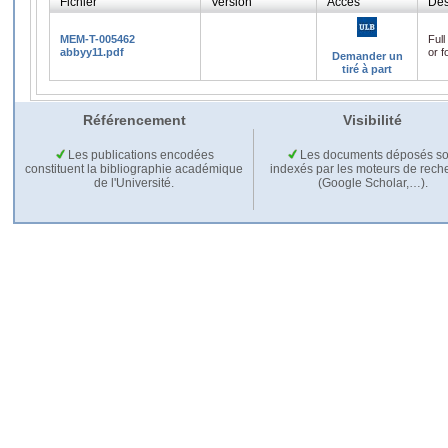
Fichier
Version
Accès
Des
MEM-T-005462
Full
abbyy11.pdf
or f
Demander un
tiré à part
Référencement
Visibilité
Les publications encodées
Les documents déposés so
constituent la bibliographie académique
indexés par les moteurs de rech
de l'Université.
(Google Scholar,…).