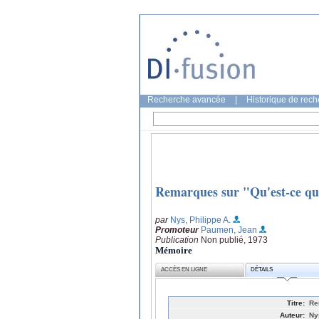
Recherche avancée
|
Historique de rec
Remarques sur "Qu'est-ce que
par
Nys, Philippe A.
Promoteur
Paumen, Jean
Publication
Non publié, 1973
Mémoire
ACCÈS EN LIGNE
DÉTAILS
Titre:
Re
Auteur:
Ny