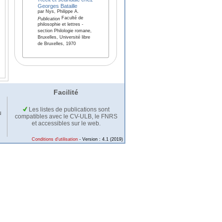
Georges Bataille
par Nys, Philippe A.
Faculté de
Publication
philosophie et lettres -
section Philologie romane,
Bruxelles, Université libre
de Bruxelles, 1970
Facilité
Les listes de publications sont
u
compatibles avec le CV-ULB, le FNRS
et accessibles sur le web.
Conditions d'utilisation
- Version : 4.1 (2019)