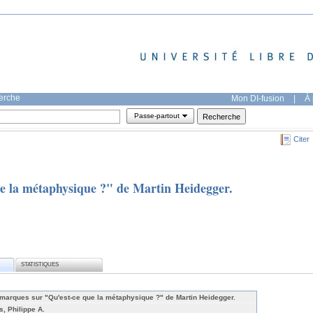
herche
Mon DI-fusion
|
À 
Passe-partout
Citer
 la métaphysique ?" de Martin Heidegger.
STATISTIQUES
marques sur "Qu'est-ce que la métaphysique ?" de Martin Heidegger.
s, Philippe A.