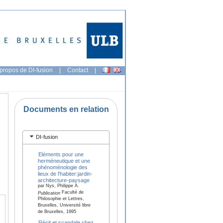
propos de DI-fusion
|
Contact
|
Documents en relation
DI-fusion
Eléments pour une
herméneutique et une
phénoménologie des
lieux de l'habiter:jardin-
architecture-paysage
par Nys, Philippe A.
Faculté de
Publication
Philosophie et Lettres,
Bruxelles, Université libre
de Bruxelles, 1995
Récit et scandale chez