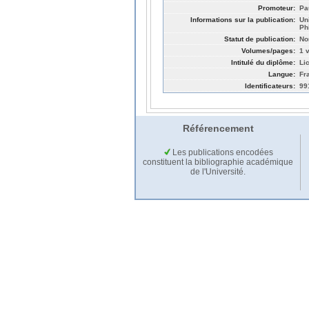
Promoteur:
Pa
Informations sur la publication:
Un
Ph
Statut de publication:
No
Volumes/pages:
1 v
Intitulé du diplôme:
Li
Langue:
Fr
Identificateurs:
99
Référencement
Les publications encodées
constituent la bibliographie académique
de l'Université.