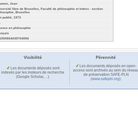
umen, Jean
iversité libre de Bruxelles, Faculté de philosophie et lettres - section
ilosophie, Bruxelles
n publié, 1973
.
cence en philosophie
ançais
1000664049704066
Visibilité
Pérennité
Les documents déposés en open-
Les documents déposés sont
access sont archivés au sein du résea
indexés par les moteurs de recherche
de préservation SAFE-PLN
(Google Scholar,…).
(www.safepln.org)
.