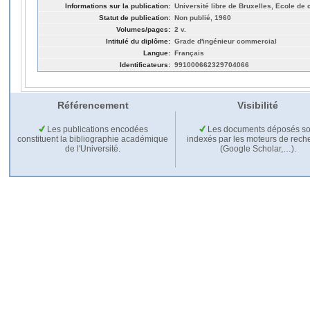
Informations sur la publication:
Université libre de Bruxelles, Ecole d
Statut de publication:
Non publié, 1960
Volumes/pages:
2 v.
Intitulé du diplôme:
Grade d'ingénieur commercial
Langue:
Français
Identificateurs:
991000662329704066
Référencement
Visibilité
Les publications encodées
Les documents déposés so
constituent la bibliographie académique
indexés par les moteurs de rech
de l'Université.
(Google Scholar,…).