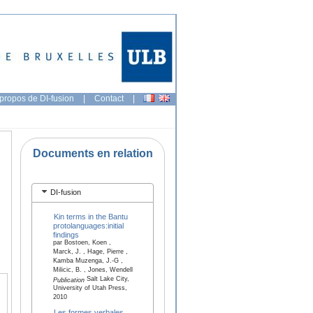
propos de DI-fusion
|
Contact
|
Documents en relation
DI-fusion
Kin terms in the Bantu
protolanguages:initial
findings
par Bostoen, Koen ,
Marck, J. , Hage, Pierre ,
Kamba Muzenga, J.-G ,
Milicic, B. , Jones, Wendell
Salt Lake City,
Publication
University of Utah Press,
2010
Les formes verbales