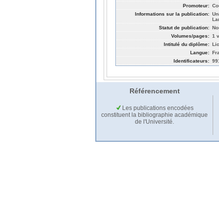
Promoteur:
Co
Informations sur la publication:
Un
La
Statut de publication:
No
Volumes/pages:
1 v
Intitulé du diplôme:
Li
Langue:
Fr
Identificateurs:
99
Référencement
Les publications encodées
constituent la bibliographie académique
de l'Université.