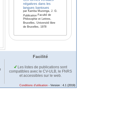
négatives dans les
langues bantoues
par Kamba Muzenga, J. G.
Faculté de
Publication
Philosophie et Lettres,
Bruxelles, Université libre
de Bruxelles, 1978
Facilité
Les listes de publications sont
u
compatibles avec le CV-ULB, le FNRS
et accessibles sur le web.
Conditions d'utilisation
- Version : 4.1 (2019)