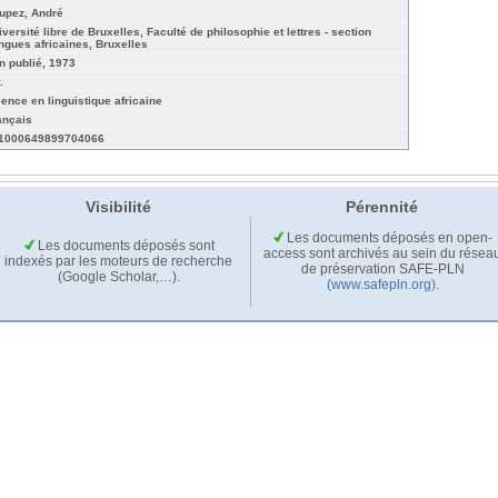
upez, André
iversité libre de Bruxelles, Faculté de philosophie et lettres - section
ngues africaines, Bruxelles
n publié, 1973
.
cence en linguistique africaine
ançais
1000649899704066
Visibilité
Pérennité
Les documents déposés en open-
Les documents déposés sont
access sont archivés au sein du résea
indexés par les moteurs de recherche
de préservation SAFE-PLN
(Google Scholar,…).
(www.safepln.org)
.