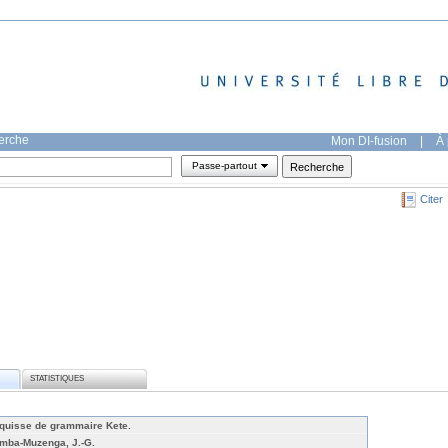
herche
Mon DI-fusion
|
À 
Passe-partout
Citer
STATISTIQUES
quisse de grammaire Kete.
mba-Muzenga, J.-G.