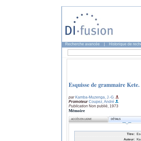
Recherche avancée
|
Historique de rec
Esquisse de grammaire Kete.
par
Kamba-Muzenga, J.-G.
Promoteur
Coupez, André
Publication
Non publié, 1973
Mémoire
ACCÈS EN LIGNE
DÉTAILS
Titre:
Es
Auteur:
Ka