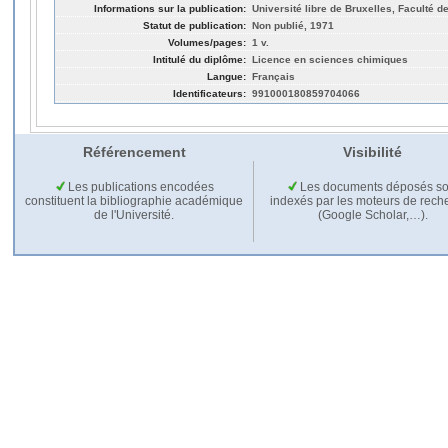
Informations sur la publication:
Université libre de Bruxelles, Faculté 
Statut de publication:
Non publié, 1971
Volumes/pages:
1 v.
Intitulé du diplôme:
Licence en sciences chimiques
Langue:
Français
Identificateurs:
991000180859704066
Référencement
Visibilité
Les publications encodées
Les documents déposés so
constituent la bibliographie académique
indexés par les moteurs de rech
de l'Université.
(Google Scholar,…).