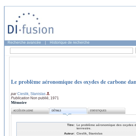
Recherche avancée
|
Historique de recherche
Le problème aéronomique des oxydes de carbone dans
par
Cieslik, Stanislas
Publication
Non publié, 1971
Mémoire
ACCÈS EN LIGNE
DÉTAILS
STATISTIQUES
Titre:
Le problème aéronomique des oxydes d
terrrestre.
Auteur:
Cieslik, Stanislas