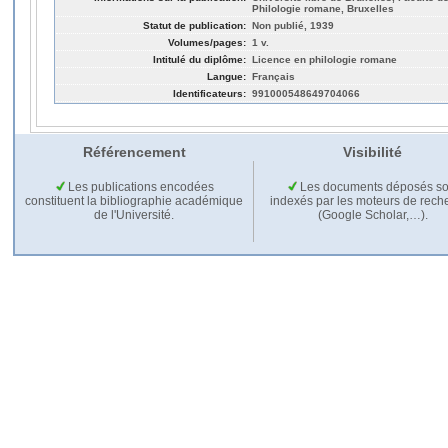
Philologie romane, Bruxelles
Statut de publication:
Non publié, 1939
Volumes/pages:
1 v.
Intitulé du diplôme:
Licence en philologie romane
Langue:
Français
Identificateurs:
991000548649704066
Référencement
Visibilité
Les publications encodées
Les documents déposés so
constituent la bibliographie académique
indexés par les moteurs de rech
de l'Université.
(Google Scholar,…).