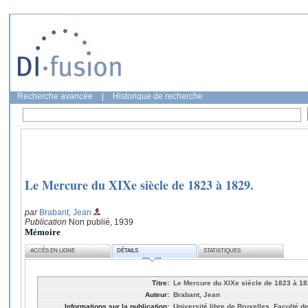
Recherche avancée
|
Historique de recherche
Le Mercure du XIXe siècle de 1823 à 1829.
par
Brabant, Jean
Publication
Non publié, 1939
Mémoire
ACCÈS EN LIGNE
DÉTAILS
STATISTIQUES
Titre:
Le Mercure du XIXe siècle de 1823 à 18
Auteur:
Brabant, Jean
Informations sur la publication:
Université libre de Bruxelles, Faculté de