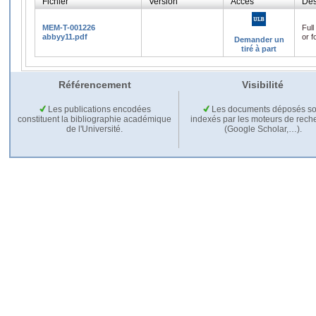
Fichier
Version
Accès
Des
MEM-T-001226
Full
abbyy11.pdf
or f
Demander un
tiré à part
Référencement
Visibilité
Les publications encodées
Les documents déposés so
constituent la bibliographie académique
indexés par les moteurs de rech
de l'Université.
(Google Scholar,…).