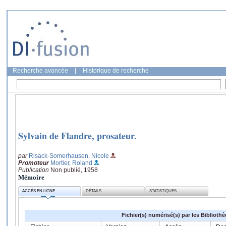
Recherche avancée
|
Historique de recherche
Sylvain de Flandre, prosateur.
par
Risack-Somerhausen, Nicole
Promoteur
Mortier, Roland
Publication
Non publié, 1958
Mémoire
ACCÈS EN LIGNE
DÉTAILS
STATISTIQUES
Fichier(s) numérisé(s) par les Biblioth