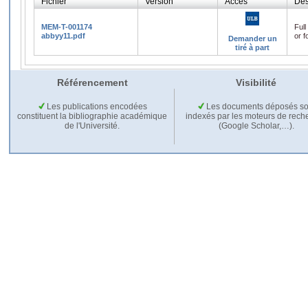
Fichier
Version
Accès
Des
MEM-T-001174
Full
abbyy11.pdf
or f
Demander un
tiré à part
Référencement
Visibilité
Les publications encodées
Les documents déposés so
constituent la bibliographie académique
indexés par les moteurs de rech
de l'Université.
(Google Scholar,…).