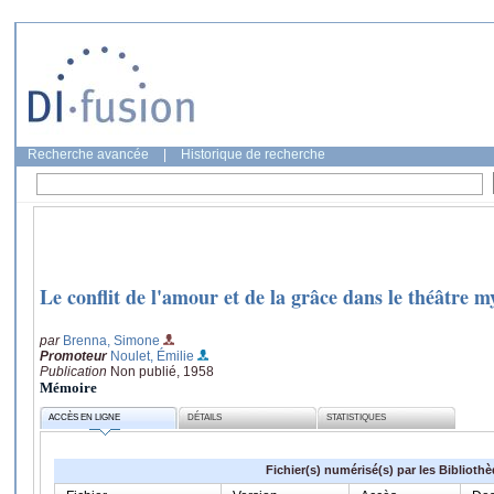
Recherche avancée
|
Historique de recherche
Le conflit de l'amour et de la grâce dans le théâtre
par
Brenna, Simone
Promoteur
Noulet, Émilie
Publication
Non publié, 1958
Mémoire
ACCÈS EN LIGNE
DÉTAILS
STATISTIQUES
Fichier(s) numérisé(s) par les Biblioth