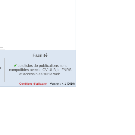
Facilité
Les listes de publications sont
u
compatibles avec le CV-ULB, le FNRS
et accessibles sur le web.
Conditions d'utilisation
- Version : 4.1 (2019)