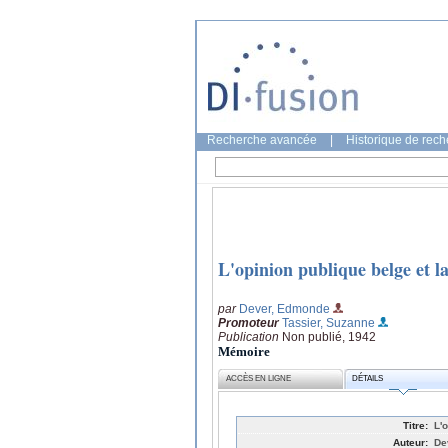
Recherche avancée
|
Historique de rec
L'opinion publique belge et l
par
Dever, Edmonde
Promoteur
Tassier, Suzanne
Publication
Non publié, 1942
Mémoire
ACCÈS EN LIGNE
DÉTAILS
Titre:
L'
Auteur:
De