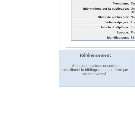
Promoteur:
Ta
Informations sur la publication:
Un
Hi
Statut de publication:
No
Volumes/pages:
1 v
Intitulé du diplôme:
Li
Langue:
Fr
Identificateurs:
99
Référencement
Les publications encodées
constituent la bibliographie académique
de l'Université.