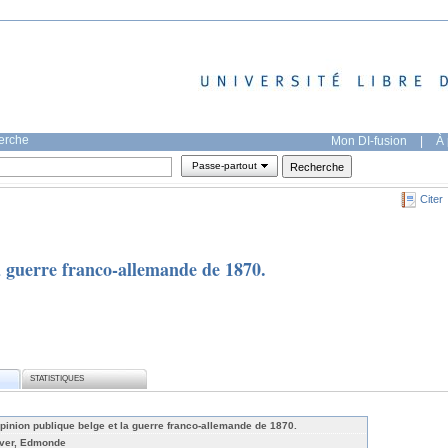
herche
Mon DI-fusion
|
À 
Passe-partout
Citer
a guerre franco-allemande de 1870.
STATISTIQUES
opinion publique belge et la guerre franco-allemande de 1870.
ver, Edmonde