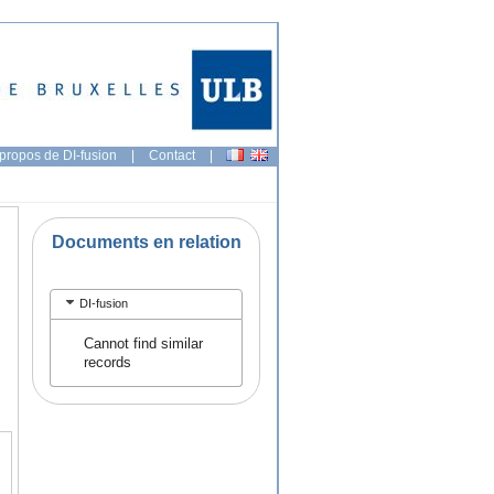
propos de DI-fusion
|
Contact
|
Documents en relation
DI-fusion
Cannot find similar
records