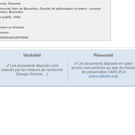
ssier, Suzanne
iversité libre de Bruxelles, Faculté de philosophie et lettres - section
stoire, Bruxelles
n publié, 1942
.
cence en histoire
ançais
1000544219704066
Visibilité
Pérennité
Les documents déposés en open-
Les documents déposés sont
access sont archivés au sein du résea
indexés par les moteurs de recherche
de préservation SAFE-PLN
(Google Scholar,…).
(www.safepln.org)
.