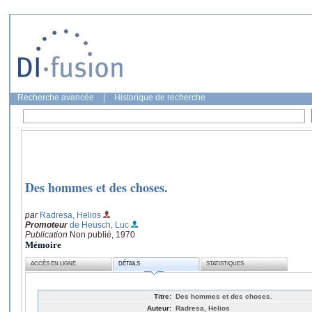
Recherche avancée
|
Historique de recherche
Des hommes et des choses.
par
Radresa, Helios
Promoteur
de Heusch, Luc
Publication
Non publié, 1970
Mémoire
ACCÈS EN LIGNE
DÉTAILS
STATISTIQUES
Titre:
Des hommes et des choses.
Auteur:
Radresa, Helios