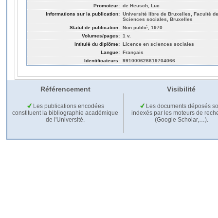
Promoteur:
de Heusch, Luc
Informations sur la publication:
Université libre de Bruxelles, Faculté de
Sciences sociales, Bruxelles
Statut de publication:
Non publié, 1970
Volumes/pages:
1 v.
Intitulé du diplôme:
Licence en sciences sociales
Langue:
Français
Identificateurs:
991000626619704066
Référencement
Visibilité
Les publications encodées
Les documents déposés so
constituent la bibliographie académique
indexés par les moteurs de rech
de l'Université.
(Google Scholar,…).