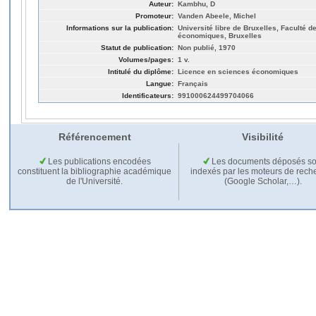
Auteur:
Kambhu, D
Promoteur:
Vanden Abeele, Michel
Informations sur la publication:
Université libre de Bruxelles, Faculté d
économiques, Bruxelles
Statut de publication:
Non publié, 1970
Volumes/pages:
1 v.
Intitulé du diplôme:
Licence en sciences économiques
Langue:
Français
Identificateurs:
991000624499704066
Référencement
Visibilité
Les publications encodées
Les documents déposés so
constituent la bibliographie académique
indexés par les moteurs de rech
de l'Université.
(Google Scholar,…).