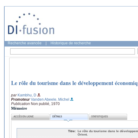
Recherche avancée
|
Historique de recherche
Le rôle du tourisme dans le développement économiq
par
Kambhu, D
Promoteur
Vanden Abeele, Michel
Publication
Non publié, 1970
Mémoire
ACCÈS EN LIGNE
DÉTAILS
STATISTIQUES
Titre:
Le rôle du tourisme dans le développe
Orient.