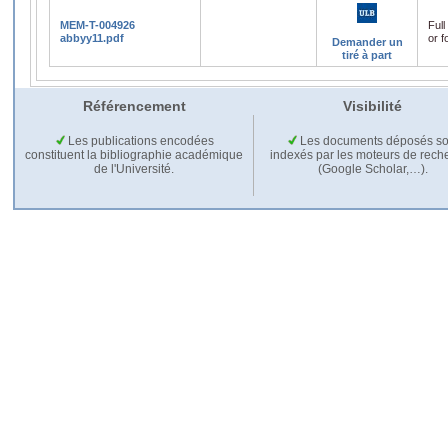
MEM-T-004926
Full
abbyy11.pdf
or f
Demander un
tiré à part
Référencement
Visibilité
Les publications encodées
Les documents déposés so
constituent la bibliographie académique
indexés par les moteurs de rech
de l'Université.
(Google Scholar,…).