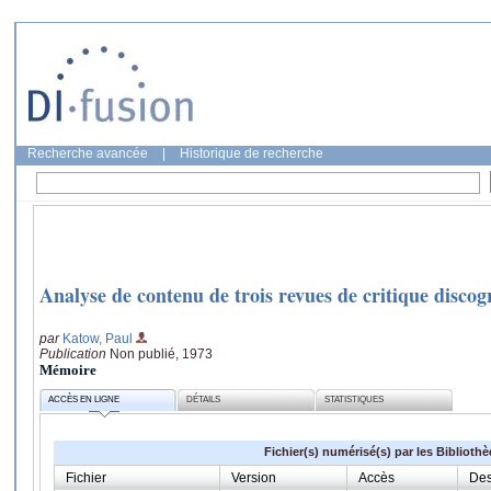
Recherche avancée
|
Historique de recherche
Analyse de contenu de trois revues de critique discog
par
Katow, Paul
Publication
Non publié, 1973
Mémoire
ACCÈS EN LIGNE
DÉTAILS
STATISTIQUES
Fichier(s) numérisé(s) par les Biblioth
Fichier
Version
Accès
Des