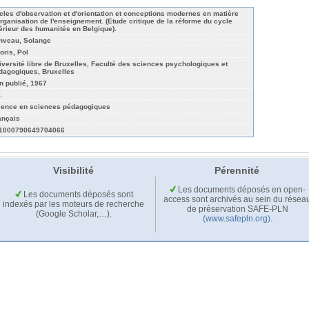
cles d'observation et d'orientation et conceptions modernes en matière
organisation de l'enseignement. (Etude critique de la réforme du cycle
férieur des humanités en Belgique).
nveau, Solange
oris, Pol
iversité libre de Bruxelles, Faculté des sciences psychologiques et
dagogiques, Bruxelles
n publié, 1967
.
cence en sciences pédagogiques
ançais
1000790649704066
Visibilité
Pérennité
Les documents déposés en open-
Les documents déposés sont
access sont archivés au sein du résea
indexés par les moteurs de recherche
de préservation SAFE-PLN
(Google Scholar,…).
(www.safepln.org)
.