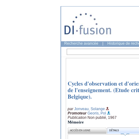
Recherche avancée
|
Historique de rec
Cycles d'observation et d'ori
de l'enseignement. (Etude crit
Belgique).
par
Jonveau, Solange
Promoteur
Georis, Pol
Publication
Non publié, 1967
Mémoire
ACCÈS EN LIGNE
DÉTAILS