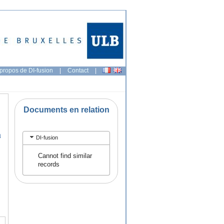
propos de DI-fusion
|
Contact
|
Documents en relation
n
DI-fusion
Cannot find similar
records