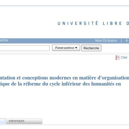
herche
Mon DI-fusion
|
À 
Passe-partout
Citer
entation et conceptions modernes en matière d'organisatio
ique de la réforme du cycle inférieur des humanités en
STATISTIQUES