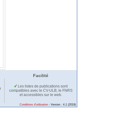
Facilité
Les listes de publications sont
u
compatibles avec le CV-ULB, le FNRS
et accessibles sur le web.
Conditions d'utilisation
- Version : 4.1 (2019)