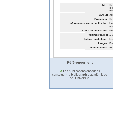
Titre:
Cy
d'
in
Auteur:
Jo
Promoteur:
Ge
Informations sur la publication:
Un
pé
Statut de publication:
No
Volumes/pages:
1 v
Intitulé du diplôme:
Li
Langue:
Fr
Identificateurs:
99
Référencement
Les publications encodées
constituent la bibliographie académique
de l'Université.